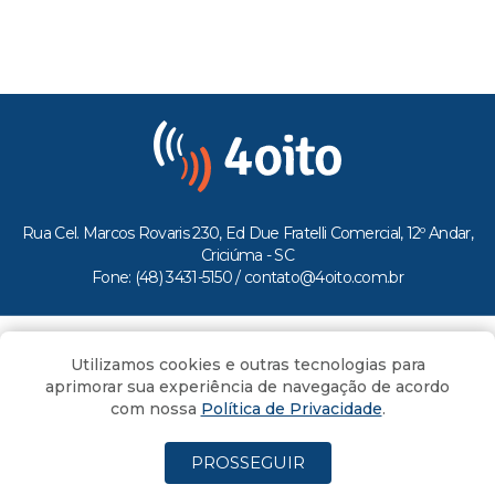
Rua Cel. Marcos Rovaris 230, Ed Due Fratelli Comercial, 12º Andar,
Criciúma - SC
Fone: (48) 3431-5150 /
contato@4oito.com.br
Copyright © 2026.
Utilizamos cookies e outras tecnologias para
Todos os direitos reservados ao Portal 4oito
aprimorar sua experiência de navegação de acordo
com nossa
Política de Privacidade
.
PROSSEGUIR