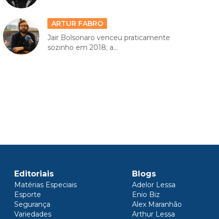
ARTUR FABRO
Jair Bolsonaro venceu praticamente
sozinho em 2018; a...
Editoriais
Blogs
Matérias Especiais
Adelor Lessa
Esporte
Enio Biz
Segurança
Alex Maranhão
Variedades
Arthur Lessa