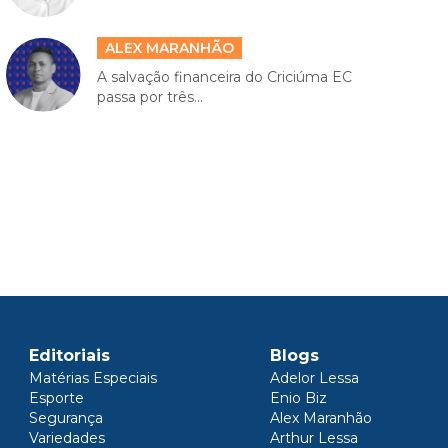
ALEX MARANHÃO
A salvação financeira do Criciúma EC
passa por três...
Editoriais
Blogs
Matérias Especiais
Adelor Lessa
Esporte
Enio Biz
Segurança
Alex Maranhão
Variedades
Arthur Lessa