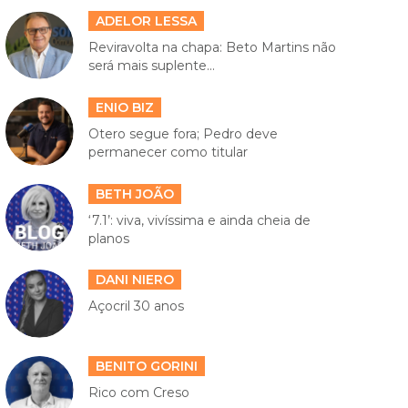
ADELOR LESSA
Reviravolta na chapa: Beto Martins não
será mais suplente...
ENIO BIZ
Otero segue fora; Pedro deve
permanecer como titular
BETH JOÃO
‘7.1’: viva, vivíssima e ainda cheia de
planos
DANI NIERO
Açocril 30 anos
BENITO GORINI
Rico com Creso