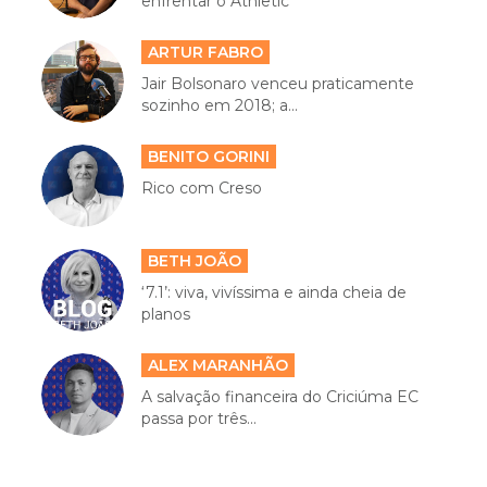
enfrentar o Athletic
ARTUR FABRO
Jair Bolsonaro venceu praticamente
sozinho em 2018; a...
BENITO GORINI
Rico com Creso
BETH JOÃO
‘7.1’: viva, vivíssima e ainda cheia de
planos
ALEX MARANHÃO
A salvação financeira do Criciúma EC
passa por três...