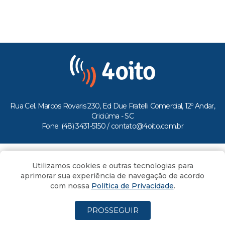
Rua Cel. Marcos Rovaris 230, Ed Due Fratelli Comercial, 12º Andar,
Criciúma - SC
Fone: (48) 3431-5150 /
contato@4oito.com.br
Copyright © 2026.
Utilizamos cookies e outras tecnologias para
Todos os direitos reservados ao Portal 4oito
aprimorar sua experiência de navegação de acordo
com nossa
Política de Privacidade
.
PROSSEGUIR