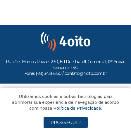
Rua Cel. Marcos Rovaris 230, Ed Due Fratelli Comercial, 12º Andar,
Criciúma - SC
Fone: (48) 3431-5150 /
contato@4oito.com.br
Copyright © 2026.
Utilizamos cookies e outras tecnologias para
Todos os direitos reservados ao Portal 4oito
aprimorar sua experiência de navegação de acordo
com nossa
Política de Privacidade
.
PROSSEGUIR