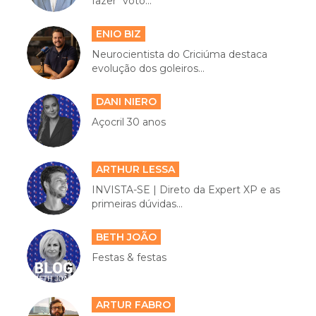
fazer "voto...
ENIO BIZ
Neurocientista do Criciúma destaca
evolução dos goleiros...
DANI NIERO
Açocril 30 anos
ARTHUR LESSA
INVISTA-SE | Direto da Expert XP e as
primeiras dúvidas...
BETH JOÃO
Festas & festas
ARTUR FABRO