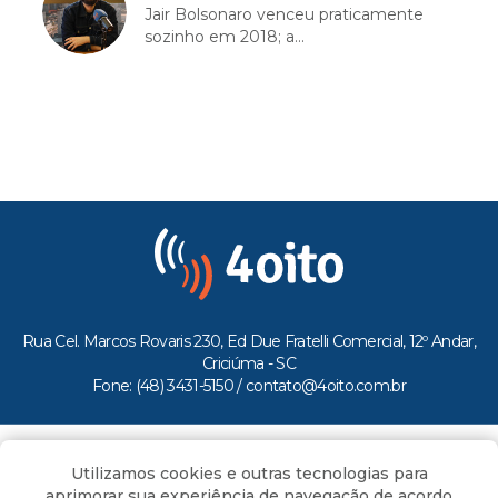
Jair Bolsonaro venceu praticamente
sozinho em 2018; a...
Rua Cel. Marcos Rovaris 230, Ed Due Fratelli Comercial, 12º Andar,
Criciúma - SC
Fone: (48) 3431-5150 /
contato@4oito.com.br
Copyright © 2026.
Utilizamos cookies e outras tecnologias para
Todos os direitos reservados ao Portal 4oito
aprimorar sua experiência de navegação de acordo