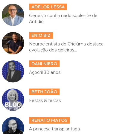
ADELOR LESSA
Genésio confirmado suplente de
Antídio
ENIO BIZ
Neurocientista do Criciúma destaca
evolução dos goleiros...
DANI NIERO
Açocril 30 anos
BETH JOÃO
Festas & festas
RENATO MATOS
A princesa transplantada