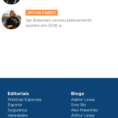
ARTUR FABRO
Jair Bolsonaro venceu praticamente
sozinho em 2018; a...
Editoriais
Blogs
Matérias Especiais
Adelor Lessa
Esporte
Enio Biz
Segurança
Alex Maranhão
Variedades
Arthur Lessa