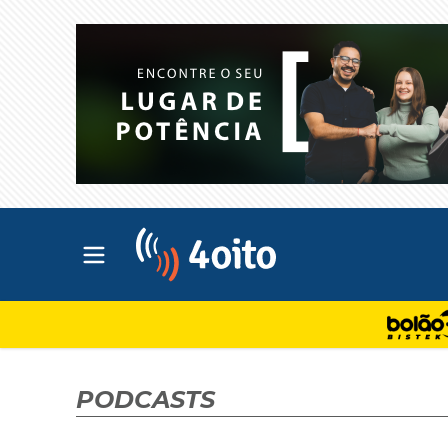
Abrir menu principal
4oito
PODCASTS