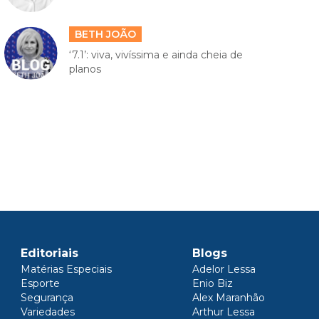
BETH JOÃO
‘7.1’: viva, vivíssima e ainda cheia de
planos
Editoriais
Blogs
Matérias Especiais
Adelor Lessa
Esporte
Enio Biz
Segurança
Alex Maranhão
Variedades
Arthur Lessa