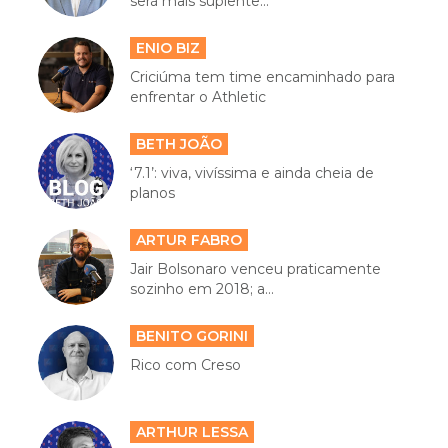
será mais suplente...
ENIO BIZ
Criciúma tem time encaminhado para
enfrentar o Athletic
BETH JOÃO
‘7.1’: viva, vivíssima e ainda cheia de
planos
ARTUR FABRO
Jair Bolsonaro venceu praticamente
sozinho em 2018; a...
BENITO GORINI
Rico com Creso
ARTHUR LESSA