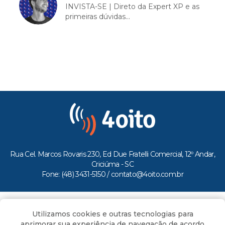
INVISTA-SE | Direto da Expert XP e as
primeiras dúvidas...
Rua Cel. Marcos Rovaris 230, Ed Due Fratelli Comercial, 12º Andar,
Criciúma - SC
Fone: (48) 3431-5150 /
contato@4oito.com.br
Copyright © 2026.
Utilizamos cookies e outras tecnologias para
Todos os direitos reservados ao Portal 4oito
aprimorar sua experiência de navegação de acordo