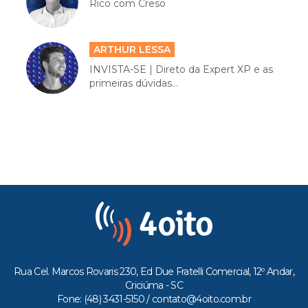
Rico com Creso
ARTHUR LESSA
INVISTA-SE | Direto da Expert XP e as
primeiras dúvidas...
Rua Cel. Marcos Rovaris 230, Ed Due Fratelli Comercial, 12º Andar,
Criciúma - SC
Fone: (48) 3431-5150 /
contato@4oito.com.br