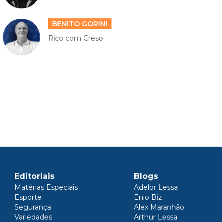
BENITO GORINI
Rico com Creso
Editoriais
Blogs
Matérias Especiais
Adelor Lessa
Esporte
Enio Biz
Segurança
Alex Maranhão
Variedades
Arthur Lessa