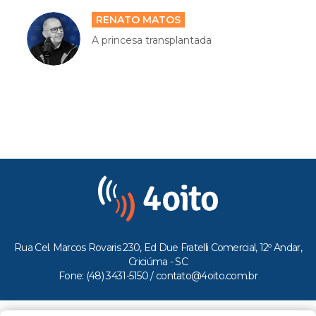
RENATO MATOS
A princesa transplantada
Rua Cel. Marcos Rovaris 230, Ed Due Fratelli Comercial, 12º Andar,
Criciúma - SC
Fone: (48) 3431-5150 /
contato@4oito.com.br