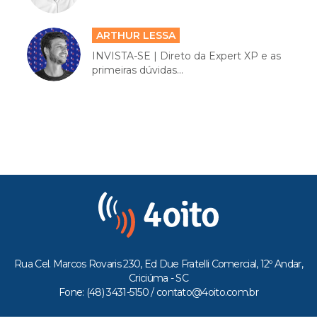
ARTHUR LESSA
INVISTA-SE | Direto da Expert XP e as
primeiras dúvidas...
Rua Cel. Marcos Rovaris 230, Ed Due Fratelli Comercial, 12º Andar,
Criciúma - SC
Fone: (48) 3431-5150 /
contato@4oito.com.br