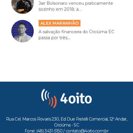
Jair Bolsonaro venceu praticamente
sozinho em 2018; a...
ALEX MARANHÃO
A salvação financeira do Criciúma EC
passa por três...
Rua Cel. Marcos Rovaris 230, Ed Due Fratelli Comercial, 12º Andar,
Criciúma - SC
Fone: (48) 3431-5150 /
contato@4oito.com.br