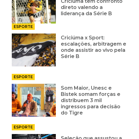
Criciúma tem confronto
direto valendo a
liderança da Série B
ESPORTE
Criciúma x Sport:
escalações, arbitragem e
onde assistir ao vivo pela
Série B
ESPORTE
Som Maior, Unesc e
Bistek somam forças e
distribuem 3 mil
ingressos para decisão
do Tigre
ESPORTE
Seleção que assustou a