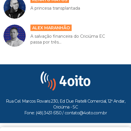
A princesa transplantada
ALEX MARANHÃO
A salvação financeira do Criciúma EC
passa por três...
Rua Cel. Marcos Rovaris 230, Ed Due Fratelli Comercial, 12º Andar,
Criciúma - SC
Fone: (48) 3431-5150 /
contato@4oito.com.br