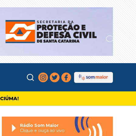
ICIÚMA!
Rádio Som Maior
Clique e ouça ao vivo