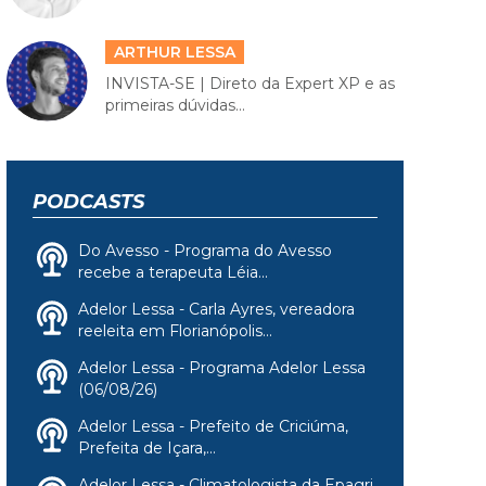
ARTHUR LESSA
INVISTA-SE | Direto da Expert XP e as
primeiras dúvidas...
PODCASTS
Do Avesso - Programa do Avesso
recebe a terapeuta Léia...
Adelor Lessa - Carla Ayres, vereadora
reeleita em Florianópolis...
Adelor Lessa - Programa Adelor Lessa
(06/08/26)
Adelor Lessa - Prefeito de Criciúma,
Prefeita de Içara,...
Adelor Lessa - Climatologista da Epagri,