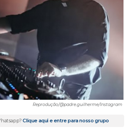
Reprodução/@padre.guilherme/Instagram
 Whatsapp?
Clique aqui e entre para nosso grupo