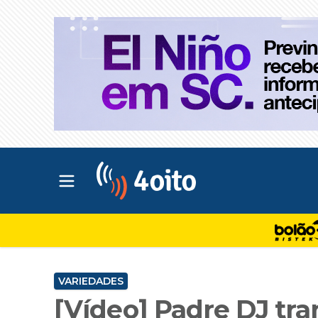
Abrir menu principal
4oito
VARIEDADES
[Vídeo] Padre DJ tr