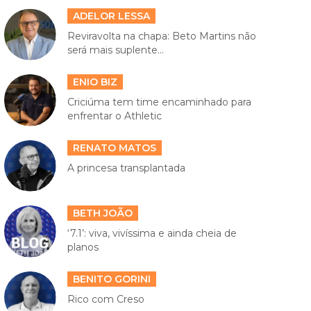
ADELOR LESSA
Reviravolta na chapa: Beto Martins não
será mais suplente...
ENIO BIZ
Criciúma tem time encaminhado para
enfrentar o Athletic
RENATO MATOS
A princesa transplantada
BETH JOÃO
‘7.1’: viva, vivíssima e ainda cheia de
planos
BENITO GORINI
Rico com Creso