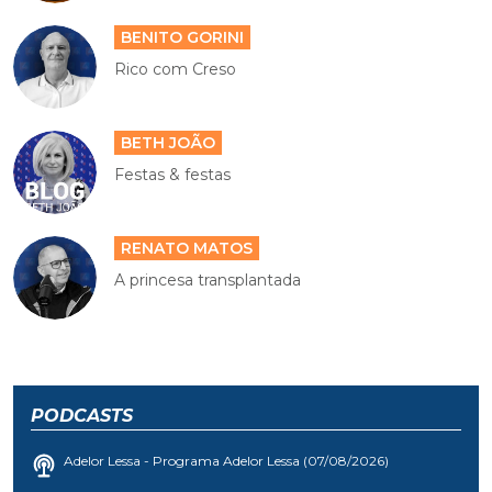
BENITO GORINI
Rico com Creso
BETH JOÃO
Festas & festas
RENATO MATOS
A princesa transplantada
PODCASTS
Adelor Lessa - Programa Adelor Lessa (07/08/2026)