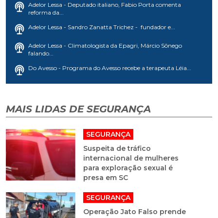
Adelor Lessa - Deputado italiano, Fabio Porta comenta
reforma da...
Adelor Lessa - Sandro Zanatta Trichez - fundador e...
Adelor Lessa - Climatologista da Epagri, Márcio Sônego
falando...
Do Avesso - Programa do Avesso recebe a terapeuta Léia...
MAIS LIDAS DE SEGURANÇA
SEGURANÇA
Suspeita de tráfico
internacional de mulheres
para exploração sexual é
presa em SC
SEGURANÇA
Operação Jato Falso prende