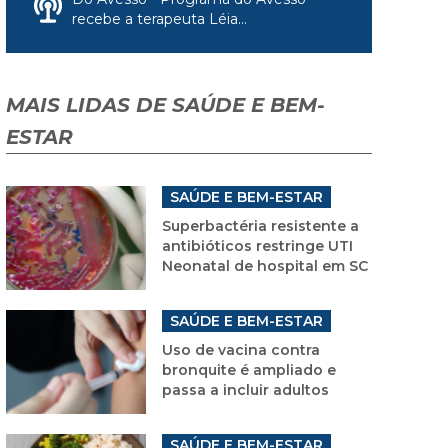
recebe a terapeuta Léia...
MAIS LIDAS DE SAÚDE E BEM-
ESTAR
SAÚDE E BEM-ESTAR
Superbactéria resistente a
antibióticos restringe UTI
Neonatal de hospital em SC
SAÚDE E BEM-ESTAR
Uso de vacina contra
bronquite é ampliado e
passa a incluir adultos
SAÚDE E BEM-ESTAR