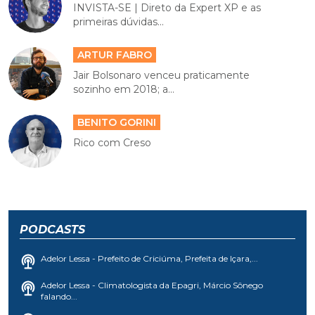
INVISTA-SE | Direto da Expert XP e as
primeiras dúvidas...
ARTUR FABRO
Jair Bolsonaro venceu praticamente
sozinho em 2018; a...
BENITO GORINI
Rico com Creso
PODCASTS
Adelor Lessa - Prefeito de Criciúma, Prefeita de Içara,...
Adelor Lessa - Climatologista da Epagri, Márcio Sônego
falando...