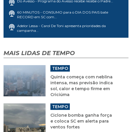
Do Avesso - Programa do Avesso recebe recebe o Padre...
60 MINUTOS - CONSUMO para o DIA DOS PAIS bate
RECORD em SC com...
Adelor Lessa - Carol De Toni apresenta prioridades da
campanha...
MAIS LIDAS DE TEMPO
TEMPO
Quinta começa com neblina
intensa, mas previsão indica
sol, calor e tempo firme em
Criciúma
TEMPO
Ciclone bomba ganha força
e coloca SC em alerta para
ventos fortes