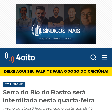
Abr
4oito
DEIXE AQUI SEU PALPITE PARA O JOGO DO CRICIÚMA!
COTIDIANO
Serra do Rio do Rastro será
interditada nesta quarta-feira
Trecho da SC-390 ficará fechado a partir das 13h45