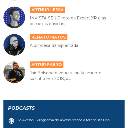
ARTHUR LESSA
INVISTA-SE | Direto da Expert XP e as
primeiras dúvidas...
RENATO MATOS
A princesa transplantada
ARTUR FABRO
Jair Bolsonaro venceu praticamente
sozinho em 2018; a...
PODCASTS
Do Avesso - Programa do Avesso recebe a terapeuta Léia...