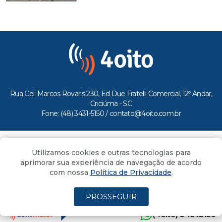
Rua Cel. Marcos Rovaris 230, Ed Due Fratelli Comercial, 12º Andar,
Criciúma - SC
Fone: (48) 3431-5150 /
contato@4oito.com.br
Copyright © 2026.
Utilizamos cookies e outras tecnologias para
Todos os direitos reservados ao Portal 4oito
aprimorar sua experiência de navegação de acordo
com nossa
Política de Privacidade
.
PROSSEGUIR
(4oito) 3431.5150