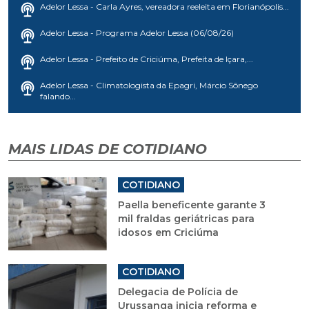
Adelor Lessa - Carla Ayres, vereadora reeleita em Florianópolis...
Adelor Lessa - Programa Adelor Lessa (06/08/26)
Adelor Lessa - Prefeito de Criciúma, Prefeita de Içara,...
Adelor Lessa - Climatologista da Epagri, Márcio Sônego
falando...
MAIS LIDAS DE COTIDIANO
COTIDIANO
Paella beneficente garante 3
mil fraldas geriátricas para
idosos em Criciúma
COTIDIANO
Delegacia de Polícia de
Urussanga inicia reforma e