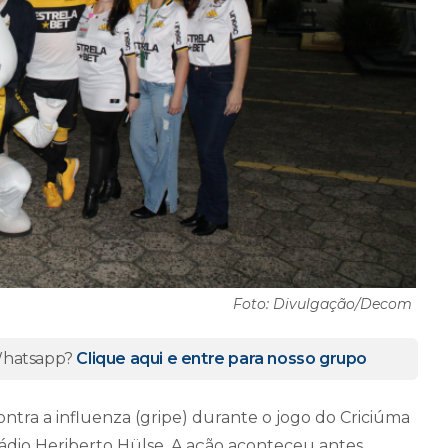
Foto: Divulgação/Decom
 Whatsapp?
Clique aqui e entre para nosso grupo
tra a influenza (gripe) durante o jogo do Criciúma
tádio Heriberto Hülse. A ação aconteceu antes,