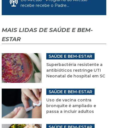
recebe recebe o Padre...
MAIS LIDAS DE SAÚDE E BEM-
ESTAR
SAÚDE E BEM-ESTAR
Superbactéria resistente a
antibióticos restringe UTI
Neonatal de hospital em SC
SAÚDE E BEM-ESTAR
Uso de vacina contra
bronquite é ampliado e
passa a incluir adultos
SAÚDE E BEM-ESTAR