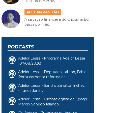
sozinho em 2018; a...
ALEX MARANHÃO
A salvação financeira do Criciúma EC
passa por três...
PODCASTS
Adelor Lessa - Programa Adelor Lessa
(07/08/2026)
Adelor Lessa - Deputado italiano, Fabio
Porta comenta reforma da...
Adelor Lessa - Sandro Zanatta Trichez
- fundador e...
Adelor Lessa - Climatologista da Epagri,
Márcio Sônego falando...
Do Avesso - Programa do Avesso