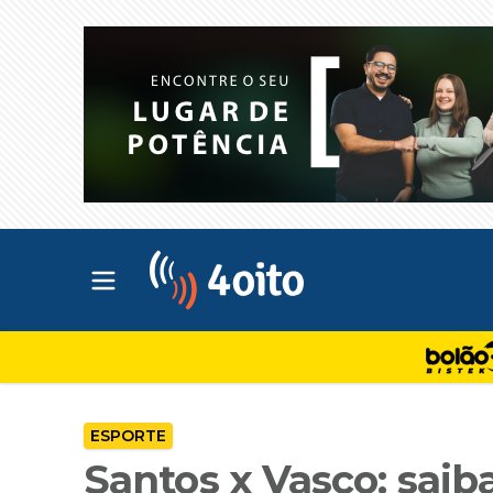
Abrir menu principal
4oito
ESPORTE
Santos x Vasco: saiba