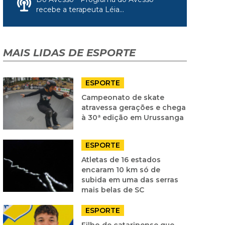
recebe a terapeuta Léia...
MAIS LIDAS DE ESPORTE
ESPORTE
Campeonato de skate
atravessa gerações e chega
à 30ª edição em Urussanga
ESPORTE
Atletas de 16 estados
encaram 10 km só de
subida em uma das serras
mais belas de SC
ESPORTE
Filho de catarinense que