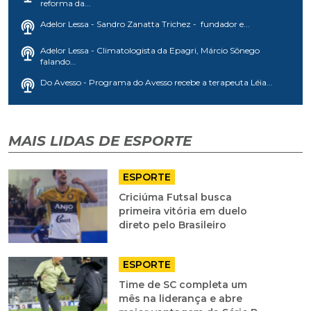
reforma da...
Adelor Lessa - Sandro Zanatta Trichez - fundador e...
Adelor Lessa - Climatologista da Epagri, Márcio Sônego
falando...
Do Avesso - Programa do Avesso recebe a terapeuta Léia...
MAIS LIDAS DE ESPORTE
ESPORTE
Criciúma Futsal busca
primeira vitória em duelo
direto pelo Brasileiro
ESPORTE
Time de SC completa um
mês na liderança e abre