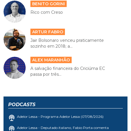
BENITO GORINI
Rico com Creso
ARTUR FABRO
Jair Bolsonaro venceu praticamente
sozinho em 2018; a...
ALEX MARANHÃO
A salvação financeira do Criciúma EC
passa por três...
PODCASTS
Adelor Lessa - Programa Adelor Lessa (07/08/2026)
Adelor Lessa - Deputado italiano, Fabio Porta comenta