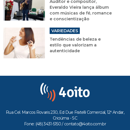
Auditor e compositor,
Everaldo Vieira lança álbum
com músicas de fé, romance
e conscientização
VARIEDADES
Tendências de beleza e
estilo que valorizam a
autenticidade
Rua Cel. Marcos Rovaris 230, Ed Due Fratelli Comercial, 12º Andar,
Criciúma - SC
Fone: (48) 3431-5150 /
contato@4oito.com.br