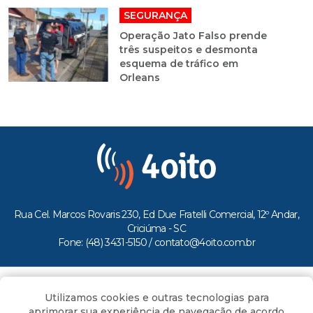
SEGURANÇA
Operação Jato Falso prende
três suspeitos e desmonta
esquema de tráfico em
Orleans
Rua Cel. Marcos Rovaris 230, Ed Due Fratelli Comercial, 12º Andar,
Criciúma - SC
Fone: (48) 3431-5150 /
contato@4oito.com.br
Copyright © 2026.
Utilizamos cookies e outras tecnologias para
Todos os direitos reservados ao Portal 4oito
aprimorar sua experiência de navegação de acordo