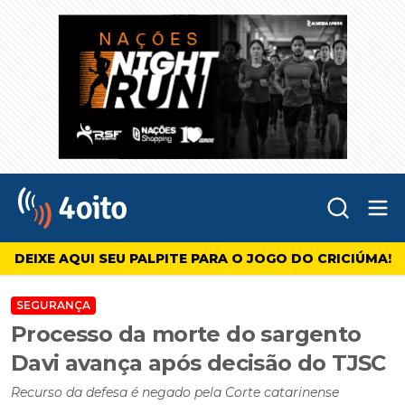
Abr
4oito
DEIXE AQUI SEU PALPITE PARA O JOGO DO CRICIÚMA!
SEGURANÇA
Processo da morte do sargento
Davi avança após decisão do TJSC
Recurso da defesa é negado pela Corte catarinense