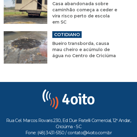
Casa abandonada sobre
caminhão começa a ceder e
vira risco perto de escola
em SC
COTIDIANO
Bueiro transborda, causa
mau cheiro e acúmulo de
água no Centro de Criciúma
Rua Cel. Marcos Rovaris 230, Ed Due Fratelli Comercial, 12º Andar,
Criciúma - SC
Fone: (48) 3431-5150 /
contato@4oito.com.br