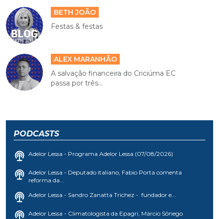
BETH JOÃO
Festas & festas
ALEX MARANHÃO
A salvação financeira do Criciúma EC
passa por três...
PODCASTS
Adelor Lessa - Programa Adelor Lessa (07/08/2026)
Adelor Lessa - Deputado italiano, Fabio Porta comenta
reforma da...
Adelor Lessa - Sandro Zanatta Trichez - fundador e...
Adelor Lessa - Climatologista da Epagri, Márcio Sônego