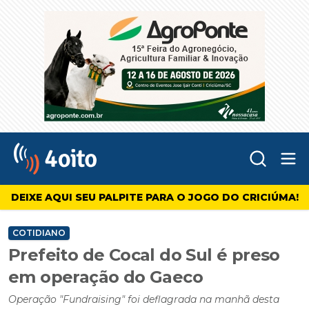
Abr
4oito
DEIXE AQUI SEU PALPITE PARA O JOGO DO CRICIÚMA!
COTIDIANO
Prefeito de Cocal do Sul é preso
em operação do Gaeco
Operação "Fundraising" foi deflagrada na manhã desta