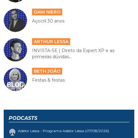
DANI NIERO
Açocril 30 anos
ARTHUR LESSA
INVISTA-SE | Direto da Expert XP e as
primeiras dúvidas...
BETH JOÃO
Festas & festas
PODCASTS
Adelor Lessa - Programa Adelor Lessa (07/08/2026)