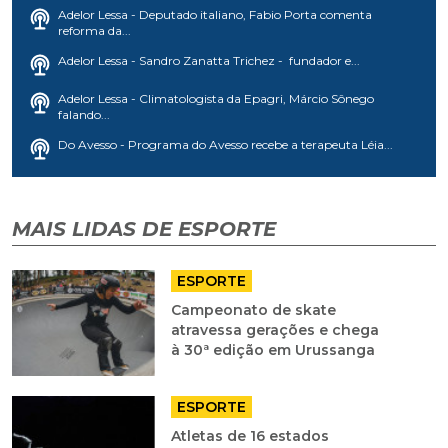
Adelor Lessa - Deputado italiano, Fabio Porta comenta
reforma da...
Adelor Lessa - Sandro Zanatta Trichez - fundador e...
Adelor Lessa - Climatologista da Epagri, Márcio Sônego
falando...
Do Avesso - Programa do Avesso recebe a terapeuta Léia...
MAIS LIDAS DE ESPORTE
ESPORTE
Campeonato de skate
atravessa gerações e chega
à 30ª edição em Urussanga
ESPORTE
Atletas de 16 estados