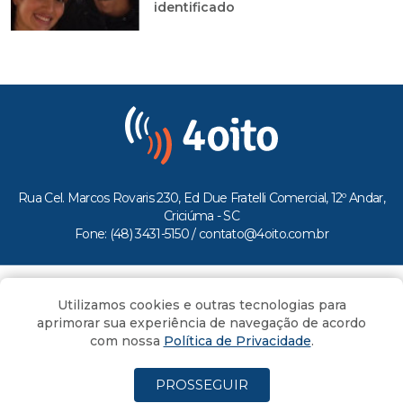
identificado
Rua Cel. Marcos Rovaris 230, Ed Due Fratelli Comercial, 12º Andar,
Criciúma - SC
Fone: (48) 3431-5150 /
contato@4oito.com.br
Copyright © 2026.
Utilizamos cookies e outras tecnologias para
Todos os direitos reservados ao Portal 4oito
aprimorar sua experiência de navegação de acordo
com nossa
Política de Privacidade
.
PROSSEGUIR