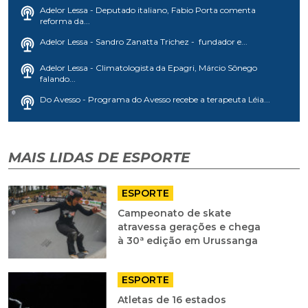
Adelor Lessa - Deputado italiano, Fabio Porta comenta
reforma da...
Adelor Lessa - Sandro Zanatta Trichez - fundador e...
Adelor Lessa - Climatologista da Epagri, Márcio Sônego
falando...
Do Avesso - Programa do Avesso recebe a terapeuta Léia...
MAIS LIDAS DE ESPORTE
ESPORTE
Campeonato de skate
atravessa gerações e chega
à 30ª edição em Urussanga
ESPORTE
Atletas de 16 estados