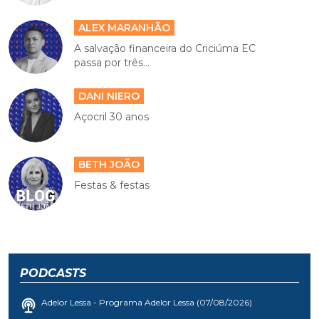
ALEX MARANHÃO
A salvação financeira do Criciúma EC
passa por três...
DANI NIERO
Açocril 30 anos
BETH JOÃO
Festas & festas
PODCASTS
Adelor Lessa - Programa Adelor Lessa (07/08/2026)