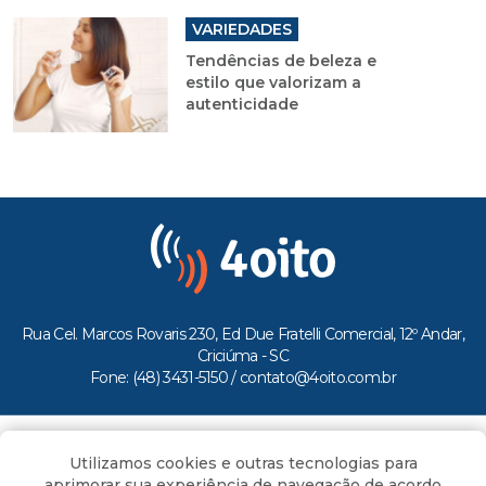
VARIEDADES
Tendências de beleza e
estilo que valorizam a
autenticidade
Rua Cel. Marcos Rovaris 230, Ed Due Fratelli Comercial, 12º Andar,
Criciúma - SC
Fone: (48) 3431-5150 /
contato@4oito.com.br
Copyright © 2026.
Utilizamos cookies e outras tecnologias para
Todos os direitos reservados ao Portal 4oito
aprimorar sua experiência de navegação de acordo