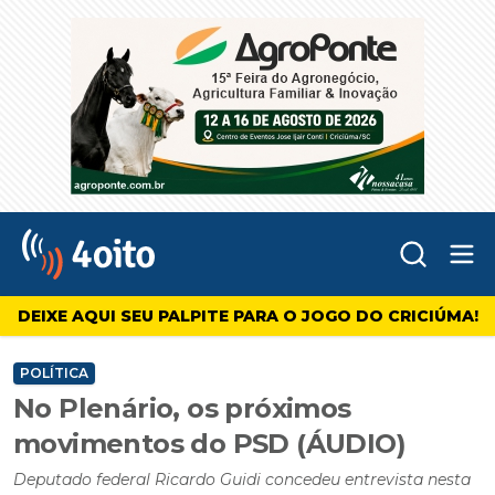
Abr
4oito
DEIXE AQUI SEU PALPITE PARA O JOGO DO CRICIÚMA!
POLÍTICA
No Plenário, os próximos
movimentos do PSD (ÁUDIO)
Deputado federal Ricardo Guidi concedeu entrevista nesta