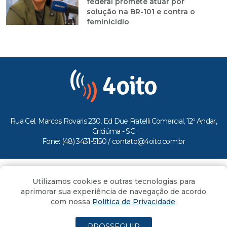
federal promete atuar por
solução na BR-101 e contra o
feminicídio
Rua Cel. Marcos Rovaris 230, Ed Due Fratelli Comercial, 12º Andar,
Criciúma - SC
Fone: (48) 3431-5150 /
contato@4oito.com.br
Copyright © 2026.
Utilizamos cookies e outras tecnologias para
Todos os direitos reservados ao Portal 4oito
aprimorar sua experiência de navegação de acordo
com nossa
Política de Privacidade
.
PROSSEGUIR