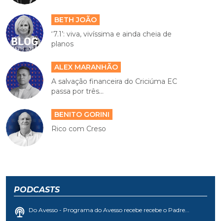
BETH JOÃO
‘7.1’: viva, vivíssima e ainda cheia de
planos
ALEX MARANHÃO
A salvação financeira do Criciúma EC
passa por três...
BENITO GORINI
Rico com Creso
PODCASTS
Do Avesso - Programa do Avesso recebe recebe o Padre...