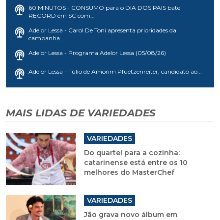
60 MINUTOS - CONSUMO para o DIA DOS PAIS bate
RECORD em SC com...
Adelor Lessa - Carol De Toni apresenta prioridades da
campanha...
Adelor Lessa - Programa Adelor Lessa (05/08/26)
Adelor Lessa - Túlio de Amorim Pfuetzenreiter, candidato ao...
MAIS LIDAS DE VARIEDADES
VARIEDADES
Do quartel para a cozinha:
catarinense está entre os 10
melhores do MasterChef
VARIEDADES
Jão grava novo álbum em