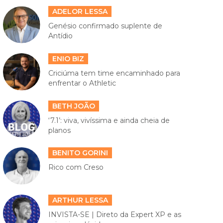
ADELOR LESSA
Genésio confirmado suplente de
Antídio
ENIO BIZ
Criciúma tem time encaminhado para
enfrentar o Athletic
BETH JOÃO
‘7.1’: viva, vivíssima e ainda cheia de
planos
BENITO GORINI
Rico com Creso
ARTHUR LESSA
INVISTA-SE | Direto da Expert XP e as