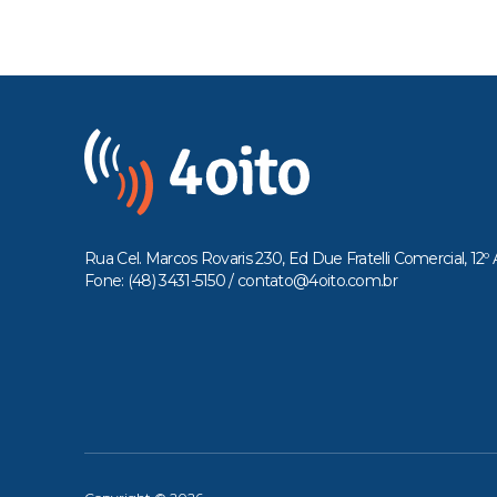
Rua Cel. Marcos Rovaris 230, Ed Due Fratelli Comercial, 12º 
Fone: (48) 3431-5150 /
contato@4oito.com.br