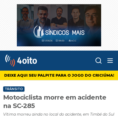
Abr
4oito
DEIXE AQUI SEU PALPITE PARA O JOGO DO CRICIÚMA!
TRÂNSITO
Motociclista morre em acidente
na SC-285
Vítima morreu ainda no local do acidente, em Timbé do Sul