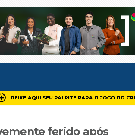
DEIXE AQUI SEU PALPITE PARA O JOGO DO CR
avemente ferido após