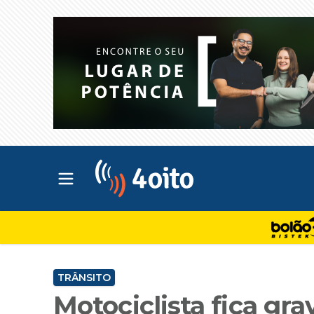
Abrir menu principal
4oito
TRÂNSITO
Motociclista fica gr