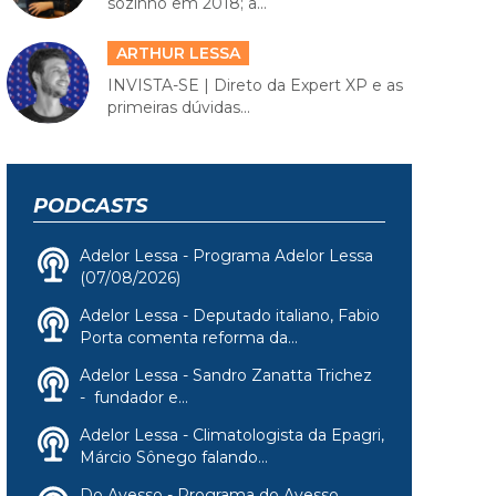
sozinho em 2018; a...
ARTHUR LESSA
INVISTA-SE | Direto da Expert XP e as
primeiras dúvidas...
PODCASTS
Adelor Lessa - Programa Adelor Lessa
(07/08/2026)
Adelor Lessa - Deputado italiano, Fabio
Porta comenta reforma da...
Adelor Lessa - Sandro Zanatta Trichez
- fundador e...
Adelor Lessa - Climatologista da Epagri,
Márcio Sônego falando...
Do Avesso - Programa do Avesso