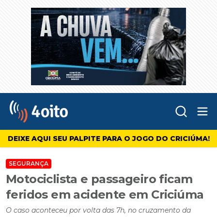
Abr
4oito
DEIXE AQUI SEU PALPITE PARA O JOGO DO CRICIÚMA!
SEGURANÇA
Motociclista e passageiro ficam
feridos em acidente em Criciúma
O caso aconteceu por volta das 7h, no cruzamento da