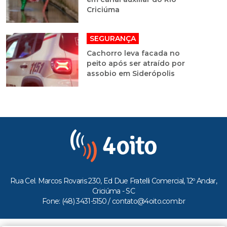
Criciúma
SEGURANÇA
Cachorro leva facada no
peito após ser atraído por
assobio em Siderópolis
Rua Cel. Marcos Rovaris 230, Ed Due Fratelli Comercial, 12º Andar,
Criciúma - SC
Fone: (48) 3431-5150 /
contato@4oito.com.br