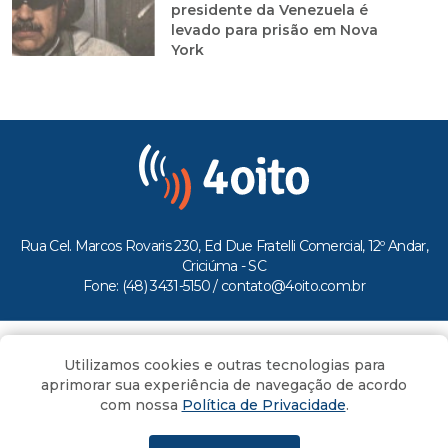
presidente da Venezuela é
levado para prisão em Nova
York
Rua Cel. Marcos Rovaris 230, Ed Due Fratelli Comercial, 12º Andar,
Criciúma - SC
Fone: (48) 3431-5150 /
contato@4oito.com.br
Copyright © 2026.
Utilizamos cookies e outras tecnologias para
Todos os direitos reservados ao Portal 4oito
aprimorar sua experiência de navegação de acordo
com nossa
Política de Privacidade
.