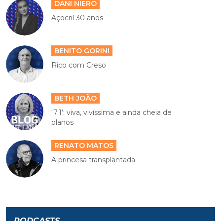
DANI NIERO
Açocril 30 anos
BENITO GORINI
Rico com Creso
BETH JOÃO
‘7.1’: viva, vivíssima e ainda cheia de
planos
RENATO MATOS
A princesa transplantada
PODCASTS