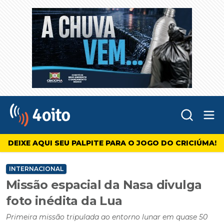
Abr
4oito
DEIXE AQUI SEU PALPITE PARA O JOGO DO CRICIÚMA!
INTERNACIONAL
Missão espacial da Nasa divulga
foto inédita da Lua
Primeira missão tripulada ao entorno lunar em quase 50