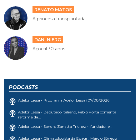
RENATO MATOS
A princesa transplantada
DANI NIERO
Açocril 30 anos
PODCASTS
Adelor Lessa - Programa Adelor Lessa (07/08/2026)
Adelor Lessa - Deputado italiano, Fabio Porta comenta
reforma da...
Adelor Lessa - Sandro Zanatta Trichez - fundador e...
Adelor Lessa - Climatologista da Epagri, Márcio Sônego