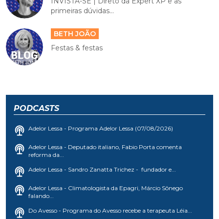
INVISTA-SE | Direto da Expert XP e as
primeiras dúvidas...
BETH JOÃO
Festas & festas
PODCASTS
Adelor Lessa - Programa Adelor Lessa (07/08/2026)
Adelor Lessa - Deputado italiano, Fabio Porta comenta
reforma da...
Adelor Lessa - Sandro Zanatta Trichez - fundador e...
Adelor Lessa - Climatologista da Epagri, Márcio Sônego
falando...
Do Avesso - Programa do Avesso recebe a terapeuta Léia...