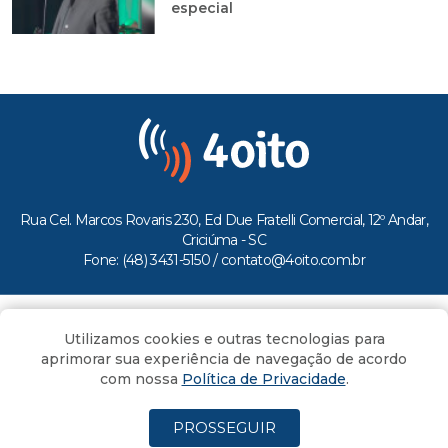
especial
Rua Cel. Marcos Rovaris 230, Ed Due Fratelli Comercial, 12º Andar,
Criciúma - SC
Fone: (48) 3431-5150 /
contato@4oito.com.br
Copyright © 2026.
Utilizamos cookies e outras tecnologias para
Todos os direitos reservados ao Portal 4oito
aprimorar sua experiência de navegação de acordo
com nossa
Política de Privacidade
.
PROSSEGUIR