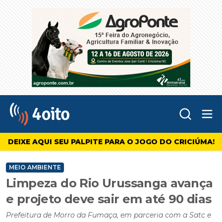
Abr
4oito
DEIXE AQUI SEU PALPITE PARA O JOGO DO CRICIÚMA!
MEIO AMBIENTE
Limpeza do Rio Urussanga avança
e projeto deve sair em até 90 dias
Prefeitura de Morro da Fumaça, em parceria com a Satc e