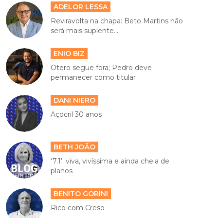
ADELOR LESSA
Reviravolta na chapa: Beto Martins não
será mais suplente...
ENIO BIZ
Otero segue fora; Pedro deve
permanecer como titular
DANI NIERO
Açocril 30 anos
BETH JOÃO
‘7.1’: viva, vivíssima e ainda cheia de
planos
BENITO GORINI
Rico com Creso