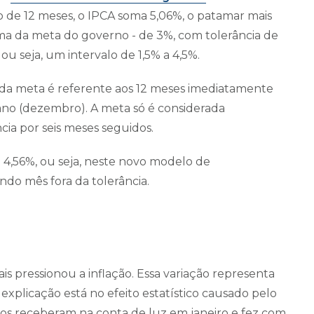
e 12 meses, o IPCA soma 5,06%, o patamar mais
ima da meta do governo - de 3%, com tolerância de
ou seja, um intervalo de 1,5% a 4,5%.
o da meta é referente aos 12 meses imediatamente
ano (dezembro). A meta só é considerada
cia por seis meses seguidos.
 4,56%, ou seja, neste novo modelo de
do mês fora da tolerância.
mais pressionou a inflação. Essa variação representa
explicação está no efeito estatístico causado pelo
iros receberam na conta de luz em janeiro e fez com