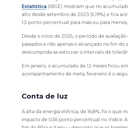
Estatística
(IBGE) mostram que no acumulado d
alto desde setembro de 2023 (5,19%) e fica ac
1,5 ponto percentual para mais ou para menos, 
Desde o início de 2025, o período de avaliaçã
passados e não apenas o alcançado no fim do 
descumprida se estourar o intervalo de tolerân
Em janeiro, o acumulado de 12 meses ficou em
acompanhamento de meta, fevereiro é o segun
Conta de luz
A alta da energia elétrica, de 16,8%, foi o que 
impacto de 0,56 ponto percentual no índice. A 
fim do Bônus Itaipu – desconto que os brasile