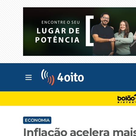
Abrir menu principal
4oito
ECONOMIA
Inflação acelera mai