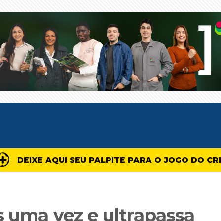
DEIXE AQUI SEU PALPITE PARA O JOGO DO CR
s uma vez e ultrapassa