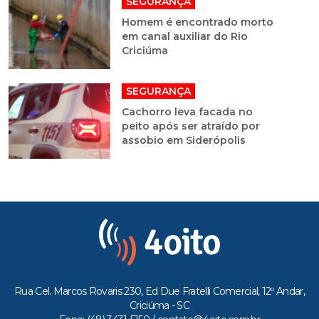
SEGURANÇA
Homem é encontrado morto
em canal auxiliar do Rio
Criciúma
SEGURANÇA
Cachorro leva facada no
peito após ser atraído por
assobio em Siderópolis
Rua Cel. Marcos Rovaris 230, Ed Due Fratelli Comercial, 12º Andar,
Criciúma - SC