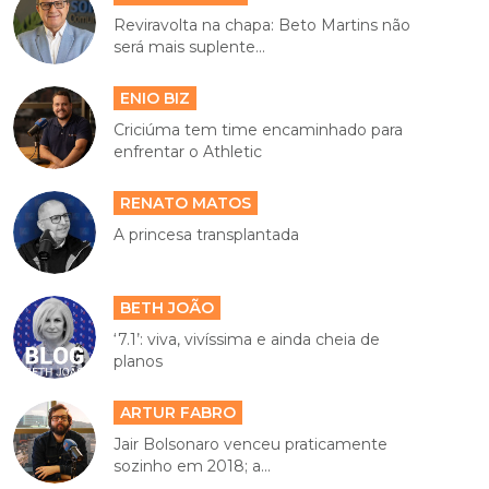
Reviravolta na chapa: Beto Martins não
será mais suplente...
ENIO BIZ
Criciúma tem time encaminhado para
enfrentar o Athletic
RENATO MATOS
A princesa transplantada
BETH JOÃO
‘7.1’: viva, vivíssima e ainda cheia de
planos
ARTUR FABRO
Jair Bolsonaro venceu praticamente
sozinho em 2018; a...