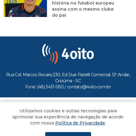
história no futebol europeu
assina com o mesmo clube
do pai
Rua Cel. Marcos Rovaris 230, Ed Due Fratelli Comercial, 12º Andar,
Criciúma - SC
Fone: (48) 3431-5150 /
contato@4oito.com.br
Copyright © 2026.
Utilizamos cookies e outras tecnologias para
Todos os direitos reservados ao Portal 4oito
aprimorar sua experiência de navegação de acordo
com nossa
Política de Privacidade
.