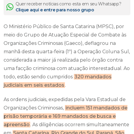
Quer receber notícias como esta em seu Whatsapp?
Clique aqui e entre para nosso grupo
O Ministério Público de Santa Catarina (MPSC), por
meio do Grupo de Atuação Especial de Combate às
Organizações Criminosas (Gaeco), deflagrou na
manhã desta quarta-feira (1º) a Operação Coluna Sul,
considerada a maior já realizada pelo órgão contra
uma facção criminosa com atuação interestadual. Ao
todo, estão sendo cumpridos
320 mandados
judiciais em seis estados
.
As ordens judiciais, expedidas pela Vara Estadual de
Organizações Criminosas,
incluem 151 mandados de
prisão temporária e 169 mandados de busca e
apreensão
. As diligências ocorrem simultaneamente
em
Santa Catarina, Rio Grande do Sul, Paraná, São