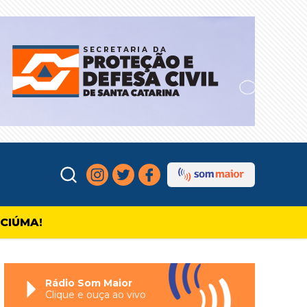
ICIÚMA!
Rádio Som Maior
Clique e ouça ao vivo