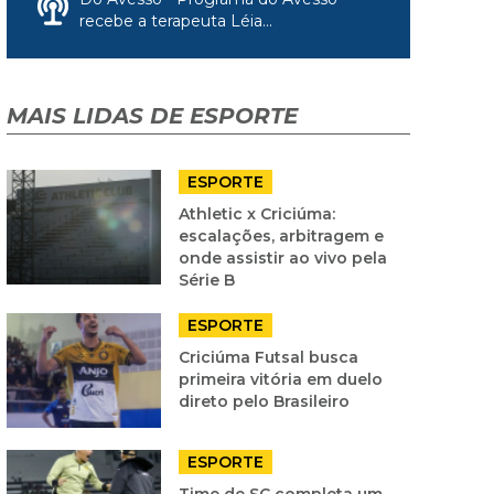
recebe a terapeuta Léia...
MAIS LIDAS DE ESPORTE
ESPORTE
Athletic x Criciúma:
escalações, arbitragem e
onde assistir ao vivo pela
Série B
ESPORTE
Criciúma Futsal busca
primeira vitória em duelo
direto pelo Brasileiro
ESPORTE
Time de SC completa um