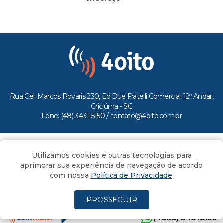
Rua Cel. Marcos Rovaris 230, Ed Due Fratelli Comercial, 12º Andar,
Criciúma - SC
Fone: (48) 3431-5150 /
contato@4oito.com.br
Copyright © 2026.
Utilizamos cookies e outras tecnologias para
Todos os direitos reservados ao Portal 4oito
aprimorar sua experiência de navegação de acordo
com nossa
Política de Privacidade
.
PROSSEGUIR
(4oito) 3431.5150