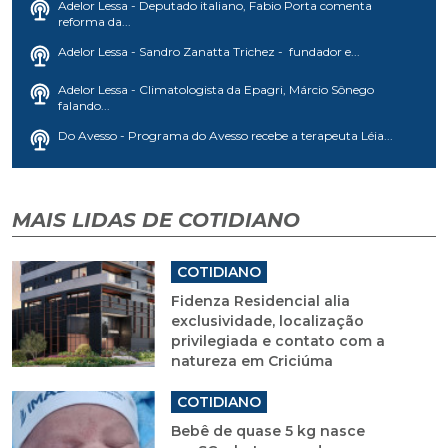
Adelor Lessa - Deputado italiano, Fabio Porta comenta
reforma da...
Adelor Lessa - Sandro Zanatta Trichez - fundador e...
Adelor Lessa - Climatologista da Epagri, Márcio Sônego
falando...
Do Avesso - Programa do Avesso recebe a terapeuta Léia...
MAIS LIDAS DE COTIDIANO
COTIDIANO
Fidenza Residencial alia
exclusividade, localização
privilegiada e contato com a
natureza em Criciúma
COTIDIANO
Bebê de quase 5 kg nasce