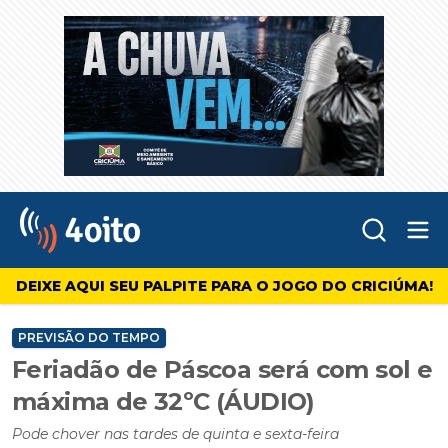
Abr
4oito
DEIXE AQUI SEU PALPITE PARA O JOGO DO CRICIÚMA!
PREVISÃO DO TEMPO
Feriadão de Páscoa será com sol e
máxima de 32ºC (ÁUDIO)
Pode chover nas tardes de quinta e sexta-feira