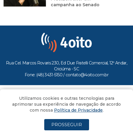
campanha ao Senado
Rua Cel. Marcos Rovaris 230, Ed Due Fratelli Comercial, 12º Andar,
Criciúma - SC
Fone: (48) 3431-5150 /
contato@4oito.com.br
Copyright © 2026.
Utilizamos cookies e outras tecnologias para
Todos os direitos reservados ao Portal 4oito
aprimorar sua experiência de navegação de acordo
com nossa
Política de Privacidade
.
PROSSEGUIR