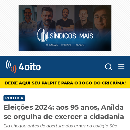
Abr
4oito
DEIXE AQUI SEU PALPITE PARA O JOGO DO CRICIÚMA!
POLÍTICA
Eleições 2024: aos 95 anos, Anilda
se orgulha de exercer a cidadania
Ela chegou antes da abertura das urnas no colégio São