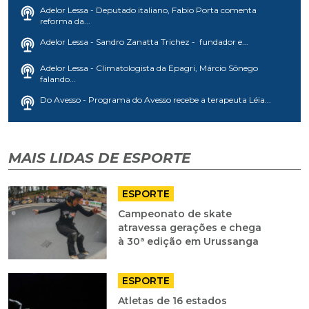
Adelor Lessa - Deputado italiano, Fabio Porta comenta
reforma da...
Adelor Lessa - Sandro Zanatta Trichez - fundador e...
Adelor Lessa - Climatologista da Epagri, Márcio Sônego
falando...
Do Avesso - Programa do Avesso recebe a terapeuta Léia...
MAIS LIDAS DE ESPORTE
ESPORTE
Campeonato de skate
atravessa gerações e chega
à 30ª edição em Urussanga
ESPORTE
Atletas de 16 estados